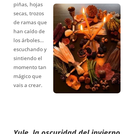
piñas, hojas
secas, trozos
de ramas que
han caído de
los árboles…
escuchando y
sintiendo el
momento tan
mágico que
vais a crear.
Yule, la oscuridad del invierno