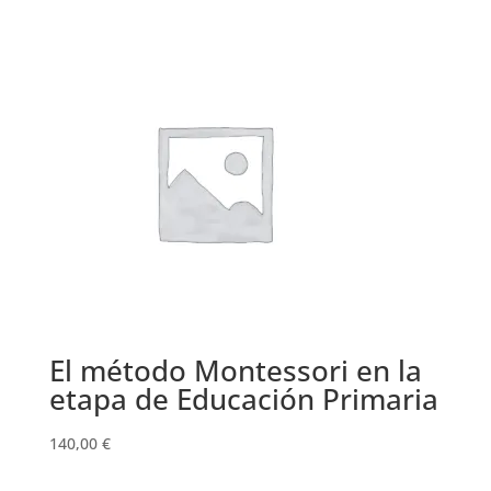
precios:
desde
19,90 €
hasta
199,00 €
El método Montessori en la
etapa de Educación Primaria
140,00
€