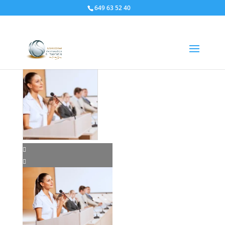
649 63 52 40
Inicio
/
formacion
/ Curso Defensa Oral y Oratoria de
alto Impacto