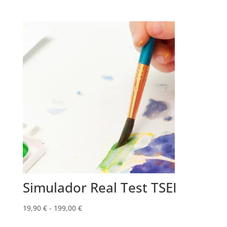
Simulador Real Test TSEI
Rango
19,90
€
-
199,00
€
de