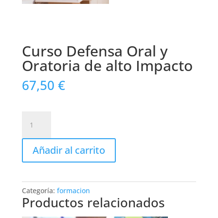
Curso Defensa Oral y
Oratoria de alto Impacto
67,50
€
Curso
Defensa
Oral
Añadir al carrito
y
Oratoria
de
alto
Categoría:
formacion
Impacto
Productos relacionados
cantidad