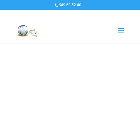
649 63 52 40
Inicio
/
prueba
/ dulce