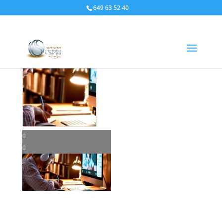
649 63 52 40
Inicio
/
LIVE
/ Oposlive Marzo