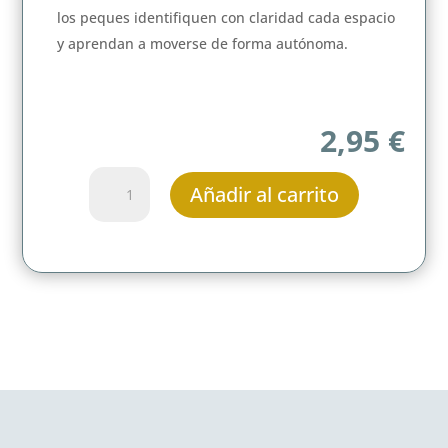
los peques identifiquen con claridad cada espacio
y aprendan a moverse de forma autónoma.
2,95
€
KIT
Añadir al carrito
DE
RINCONES
-
Tarjetas
para
organizar
el
aula
cantidad