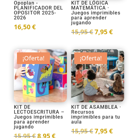
Opoplan -
KIT DE LÓGICA
PLANIFICADOR DEL
MATEMÁTICA ·
OPOSITOR 2025-
Juegos imprimibles
2026
para aprender
jugando
16,50
€
El
El
15,95
€
7,95
€
precio
precio
original
actual
era:
es:
¡Oferta!
¡Oferta!
15,95 €.
7,95 €.
KIT DE
KIT DE ASAMBLEA ·
LECTOESCRITURA –
Recursos
Juegos imprimibles
imprimibles para tu
para aprender
aula
jugando
El
El
15,95
€
7,95
€
El
El
15,95
€
8,95
€