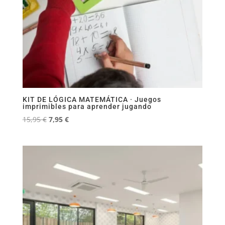
KIT DE LÓGICA MATEMÁTICA · Juegos
imprimibles para aprender jugando
El
El
15,95
€
7,95
€
precio
precio
original
actual
era:
es:
15,95 €.
7,95 €.