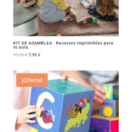
KIT DE ASAMBLEA · Recursos imprimibles para
tu aula
El
El
15,95
€
7,95
€
precio
precio
original
actual
era:
es:
¡Oferta!
15,95 €.
7,95 €.