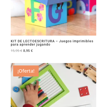
KIT DE LECTOESCRITURA – Juegos imprimibles
para aprender jugando
El
El
15,95
€
8,95
€
precio
precio
original
actual
era:
es:
¡Oferta!
15,95 €.
8,95 €.