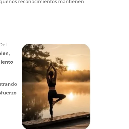
 pequeños reconocimientos mantienen
Del
ien,
miento
astrando
esfuerzo