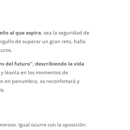
ueño al que aspira
, sea la
seguridad de
orgullo de superar un gran reto, halla
curos.
yo del futuro”, describiendo la vida
 y léanla en los momentos de
ón en penumbra, os reconfortará y
le.
oroso. Igual ocurre con la oposición: