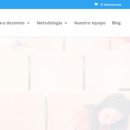
0 elementos
ABAJAR, es posible?
ara docentes
Metodología
Nuestro equipo
Blog