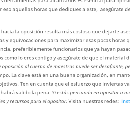
es herramientas para alcanzarlos Es esencial para opos
por eso aquellas horas que dediques a este, asegúrate d
e hacia la oposición resulta más costoso que dejarte as
das y equivocaciones para maximizar esas pocas horas q
ncia, preferiblemente funcionarios que ya hayan pasad
s como lo eres contigo y asegúrate de que el material di
 oposición al cuerpo de maestros puede ser desafiante, p
iempo. La clave está en una buena organización, en ma
 objetivos. Ten en cuenta que el esfuerzo que inviertas v
o habrá valido la pena.
Si estás pensando en opositar a m
es y recursos para el opositor.
Visita nuestras redes:
Ins