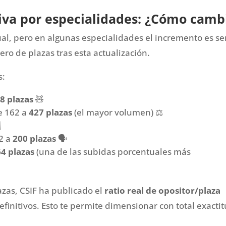
va por especialidades: ¿Cómo cambi
ual, pero en algunas especialidades el incremento es s
ro de plazas tras esta actualización.
s:
8 plazas
🧸
e 162 a
427 plazas
(el mayor volumen) ⚖️

2 a
200 plazas
🗣️
4 plazas
(una de las subidas porcentuales más
as, CSIF ha publicado el
ratio real de opositor/plaza
finitivos. Esto te permite dimensionar con total exactit