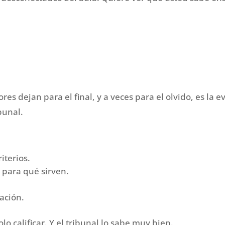
s dejan para el final, y a veces para el olvido, es la e
bunal.
iterios.
 para qué sirven.
ación.
lo calificar. Y el tribunal lo sabe muy bien.